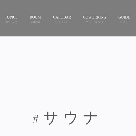
TOPICS
ROOM
CAFE BAR
COWORKING
GUIDE
お知らせ
お部屋
カフェバー
コワーキング
ガイド
#サウナ