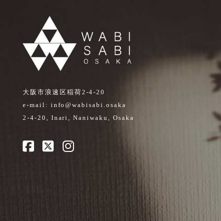
大阪市浪速区稲荷2-4-20
e-mail:
info@wabisabi.osaka
2-4-20, Inari, Naniwaku, Osaka